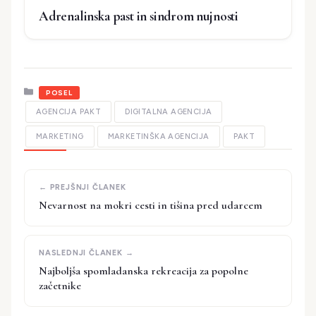
Adrenalinska past in sindrom nujnosti
Kategorije
POSEL
AGENCIJA PAKT
DIGITALNA AGENCIJA
MARKETING
MARKETINŠKA AGENCIJA
PAKT
Nevarnost na mokri cesti in tišina pred udarcem
Najboljša spomladanska rekreacija za popolne
začetnike