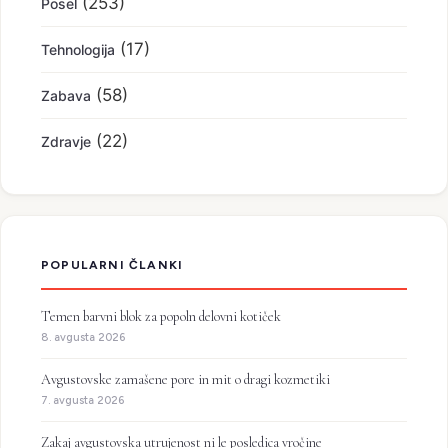
(253)
Posel
(17)
Tehnologija
(58)
Zabava
(22)
Zdravje
POPULARNI ČLANKI
Temen barvni blok za popoln delovni kotiček
8. avgusta 2026
Avgustovske zamašene pore in mit o dragi kozmetiki
7. avgusta 2026
Zakaj avgustovska utrujenost ni le posledica vročine