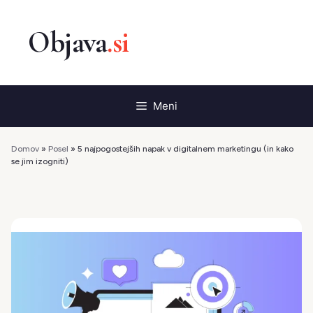
Preskoči
na
vsebino
Meni
Domov
»
Posel
»
5 najpogostejših napak v digitalnem marketingu (in kako
se jim izogniti)