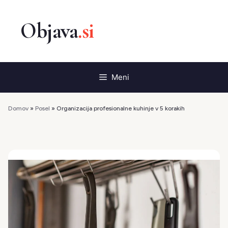
Preskoči
na
vsebino
Meni
Domov
»
Posel
»
Organizacija profesionalne kuhinje v 5 korakih