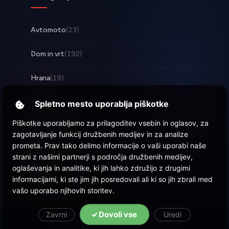
Avtomoto
(23)
Dom in vrt
(192)
Hrana
(19)
Posel
(253)
Spletno mesto uporablja piškotke
Piškotke uporabljamo za prilagoditev vsebin in oglasov, za
Tehnologija
(17)
zagotavljanje funkcij družbenih medijev in za analize
prometa. Prav tako delimo informacije o vaši uporabi naše
Zabava
(57)
strani z našimi partnerji s področja družbenih medijev,
oglaševanja in analitike, ki jih lahko združijo z drugimi
Zdravje
(22)
informacijami, ki ste jim jih posredovali ali ki so jih zbrali med
vašo uporabo njihovih storitev.
Dovoli vse
Zavrni
Uredi
© 2026 Objava.si
| Vse pravice pridržane