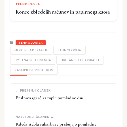
TEHNOLOGIJA
Konec zbledelih računov in papirnega kaosa
Kategorije
TEHNOLOGIJA
MOBILNE APLIKACIJE
TEHNOLOGIJA
UMETNA INTELIGENCA
UREJANJE FOTOGRAFIJ
ZASEBNOST PODATKOV
Pralnica igrač za tople pomladne dni
Rdeča stebla rabarbare prebujajo pomladne