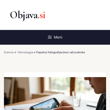
Preskoči
na
vsebino
Meni
Domov
»
Tehnologija
»
Popolna fotografija brez računalnika