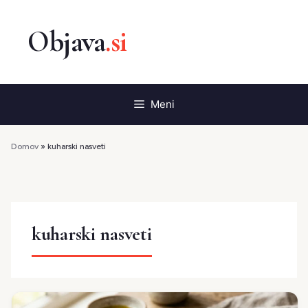
Preskoči
na
vsebino
Meni
Domov
»
kuharski nasveti
kuharski nasveti