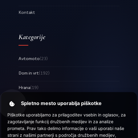
Kontakt
Kategorije
Avtomoto
(23)
Dom in vrt
(192)
Hrana
(19)
Posel
(253)
Spletno mesto uporablja piškotke
Piškotke uporabljamo za prilagoditev vsebin in oglasov, za
Tehnologija
(17)
zagotavljanje funkcij družbenih medijev in za analize
prometa. Prav tako delimo informacije o vaši uporabi naše
Zabava
(57)
strani z našimi partnerji s področja družbenih medijev,