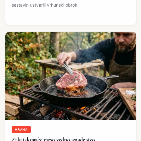
sestavin ustvarili vrhunski obrok.
HRANA
Zakaj domače meso vedno izpade sivo