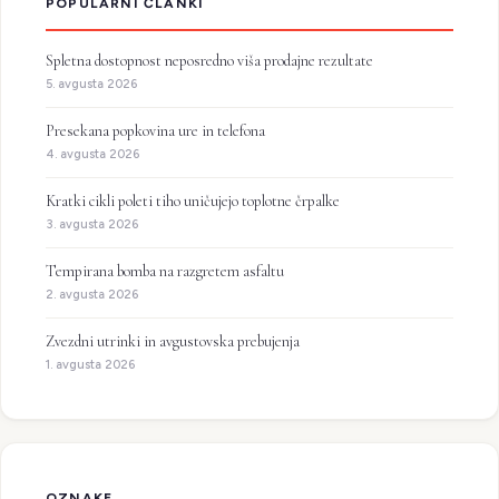
POPULARNI ČLANKI
Spletna dostopnost neposredno viša prodajne rezultate
5. avgusta 2026
Presekana popkovina ure in telefona
4. avgusta 2026
Kratki cikli poleti tiho uničujejo toplotne črpalke
3. avgusta 2026
Tempirana bomba na razgretem asfaltu
2. avgusta 2026
Zvezdni utrinki in avgustovska prebujenja
1. avgusta 2026
OZNAKE