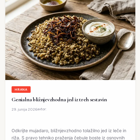
HRANA
Genialna bližnjevzhodna jed iz treh sestavin
avtor:
29. junija 2026
Odkrijte mujadaro, bližnjevzhodno tolažilno jed iz leče in
riža. S pravo tehniko praženja čebule boste iz osnovnih