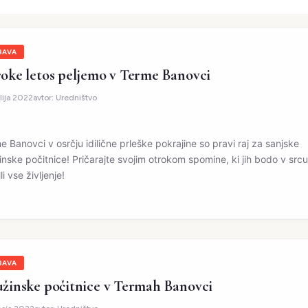
BAVA
oke letos peljemo v Terme Banovci
ulija 2022
avtor:
Uredništvo
e Banovci v osrčju idilične prleške pokrajine so pravi raj za sanjske
inske počitnice! Pričarajte svojim otrokom spomine, ki jih bodo v srcu
li vse življenje!
BAVA
žinske počitnice v Termah Banovci