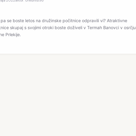
maja 2022
avtor:
Uredništvo
pa se boste letos na družinske počitnice odpravili vi? Atraktivne
tnice skupaj s svojimi otroki boste doživeli v Termah Banovci v osrčju
čne Prlekije.