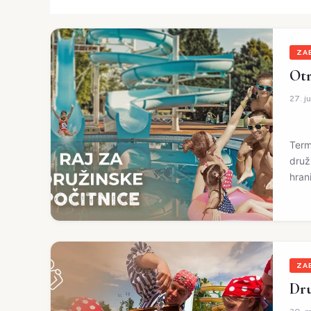
ZA
Otr
27. j
Term
druž
hrani
ZA
Dru