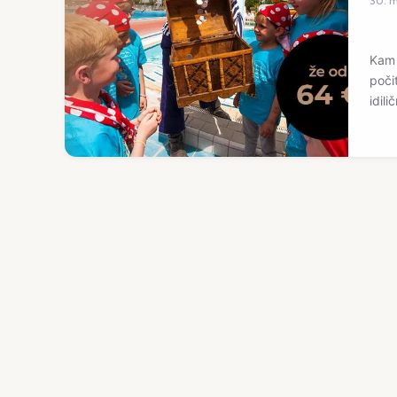
30. 
Kam 
poči
idili