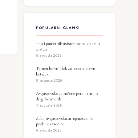
POPULARNI ČLANKI
Pasti pametnih asistentov na lokalnih
cestah
9. avgusta 2026
Temen barvni blok za popoln delovni
kotiček
8. avgusta 2026
Avgustovske zamašene pore in mit o
dragi kozmetiki
7. avgusta 2026
Zakaj avgustovska utrujenost ni le
posledica vročine
6. avgusta 2026