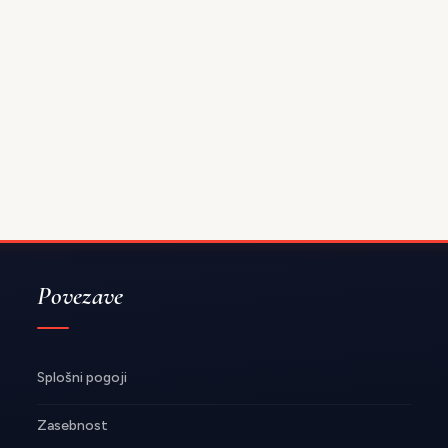
Povezave
Splošni pogoji
Zasebnost