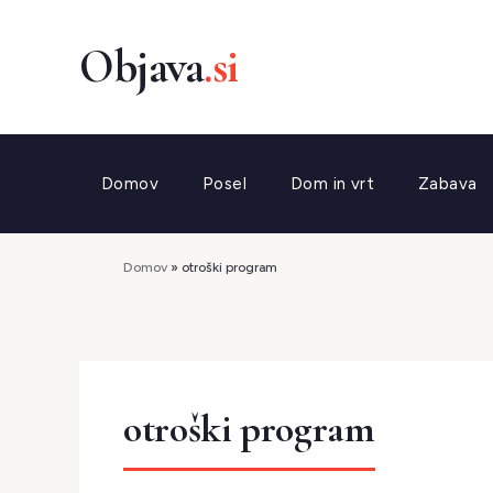
Preskoči
na
vsebino
Domov
Posel
Dom in vrt
Zabava
Domov
»
otroški program
otroški program