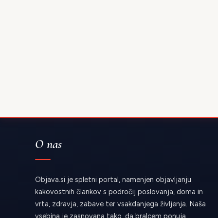
O nas
Objava.si je spletni portal, namenjen objavljanju
kakovostnih člankov s področij poslovanja, doma in
vrta, zdravja, zabave ter vsakdanjega življenja. Naša
vsebina je zasnovana tako, da bralcem ponuja