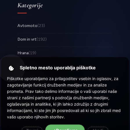
Kategorije
Avtomoto
(23)
Dom in vrt
(192)
Hrana
(19)
Posel
(253)
Spletno mesto uporablja piškotke
Piškotke uporabljamo za prilagoditev vsebin in oglasov, za
Tehnologija
(17)
zagotavljanje funkcij družbenih medijev in za analize
prometa. Prav tako delimo informacije o vaši uporabi naše
Zabava
(57)
strani z našimi partnerji s področja družbenih medijev,
oglaševanja in analitike, ki jih lahko združijo z drugimi
Zdravje
(21)
informacijami, ki ste jim jih posredovali ali ki so jih zbrali med
vašo uporabo njihovih storitev.