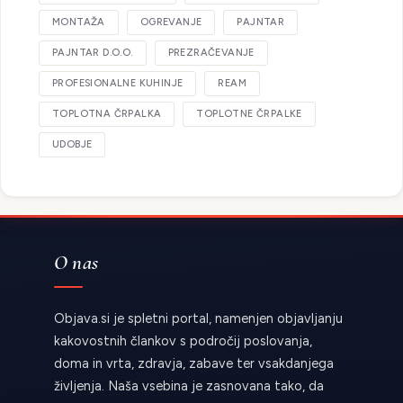
MONTAŽA
OGREVANJE
PAJNTAR
PAJNTAR D.O.O.
PREZRAČEVANJE
PROFESIONALNE KUHINJE
REAM
TOPLOTNA ČRPALKA
TOPLOTNE ČRPALKE
UDOBJE
O nas
Objava.si je spletni portal, namenjen objavljanju
kakovostnih člankov s področij poslovanja,
doma in vrta, zdravja, zabave ter vsakdanjega
življenja. Naša vsebina je zasnovana tako, da