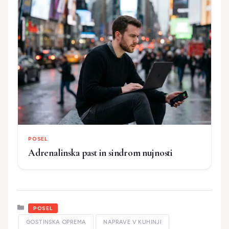
POSEL
Adrenalinska past in sindrom nujnosti
Kategorije
POSEL
GOSTINSKA OPREMA
NAPRAVE V KUHINJI