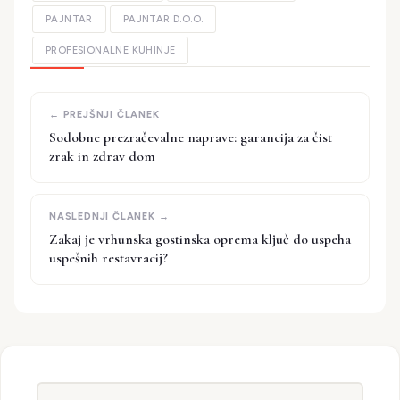
PAJNTAR
PAJNTAR D.O.O.
PROFESIONALNE KUHINJE
Sodobne prezračevalne naprave: garancija za čist
zrak in zdrav dom
Zakaj je vrhunska gostinska oprema ključ do uspeha
uspešnih restavracij?
Iskanje: