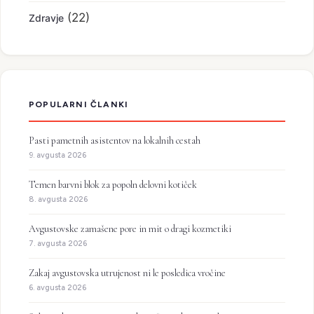
(22)
Zdravje
POPULARNI ČLANKI
Pasti pametnih asistentov na lokalnih cestah
9. avgusta 2026
Temen barvni blok za popoln delovni kotiček
8. avgusta 2026
Avgustovske zamašene pore in mit o dragi kozmetiki
7. avgusta 2026
Zakaj avgustovska utrujenost ni le posledica vročine
6. avgusta 2026