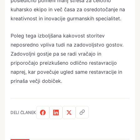
posledično pomeni manj stresa za celotno
kuharsko ekipo in več časa za osredotočanje na
kreativnost in inovacije gurmanskih specialitet.
Poleg tega izboljšana kakovost storitev
neposredno vpliva tudi na zadovoljstvo gostov.
Zadovoljni gostje pa se radi vračajo in
priporočajo preizkušeno odlično restavracijo
naprej, kar povečuje ugled same restavracije in
prinaša večji dobiček.
DELI ČLANEK