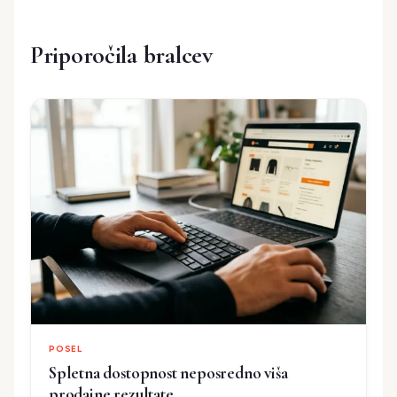
Priporočila bralcev
POSEL
Spletna dostopnost neposredno viša
prodajne rezultate