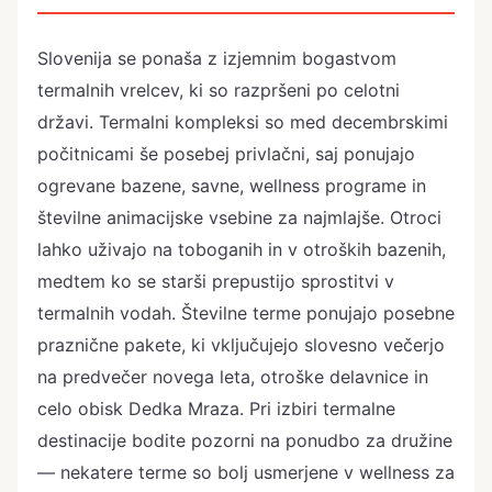
Slovenija se ponaša z izjemnim bogastvom
termalnih vrelcev, ki so razpršeni po celotni
državi. Termalni kompleksi so med decembrskimi
počitnicami še posebej privlačni, saj ponujajo
ogrevane bazene, savne, wellness programe in
številne animacijske vsebine za najmlajše. Otroci
lahko uživajo na toboganih in v otroških bazenih,
medtem ko se starši prepustijo sprostitvi v
termalnih vodah. Številne terme ponujajo posebne
praznične pakete, ki vključujejo slovesno večerjo
na predvečer novega leta, otroške delavnice in
celo obisk Dedka Mraza. Pri izbiri termalne
destinacije bodite pozorni na ponudbo za družine
— nekatere terme so bolj usmerjene v wellness za