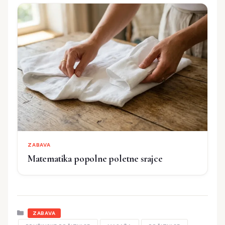
ZABAVA
Matematika popolne poletne srajce
Kategorije
ZABAVA