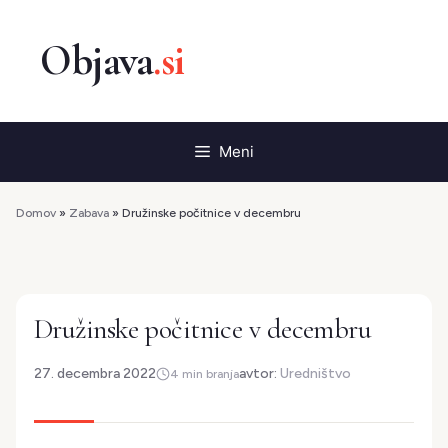
Preskoči
na
vsebino
Meni
Domov
»
Zabava
»
Družinske počitnice v decembru
Družinske počitnice v decembru
27. decembra 2022
avtor:
Uredništvo
4 min branja