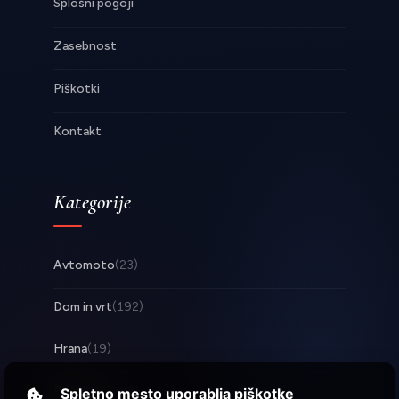
Splošni pogoji
Zasebnost
Piškotki
Kontakt
Kategorije
Avtomoto
(23)
Dom in vrt
(192)
Hrana
(19)
Posel
(253)
Spletno mesto uporablja piškotke