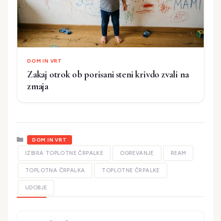
DOM IN VRT
Zakaj otrok ob porisani steni krivdo zvali na
zmaja
Kategorije
DOM IN VRT
IZBIRA TOPLOTNE ČRPALKE
OGREVANJE
REAM
TOPLOTNA ČRPALKA
TOPLOTNE ČRPALKE
UDOBJE