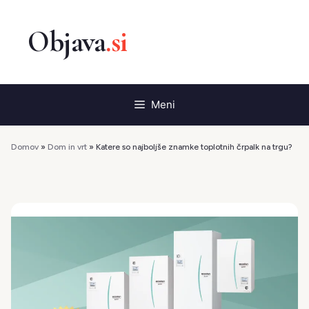
Preskoči
na
vsebino
Meni
Domov
»
Dom in vrt
»
Katere so najboljše znamke toplotnih črpalk na trgu?