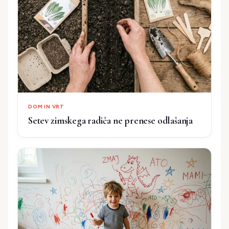
DOM IN VRT
Setev zimskega radiča ne prenese odlašanja