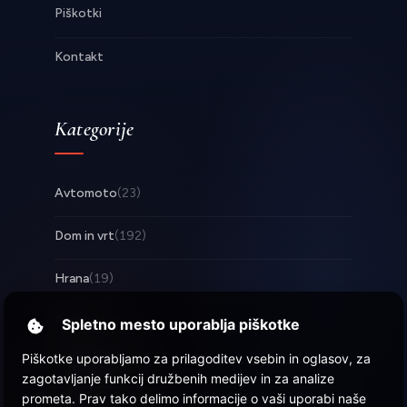
Piškotki
Kontakt
Kategorije
Avtomoto
(23)
Dom in vrt
(192)
Hrana
(19)
Posel
(253)
Spletno mesto uporablja piškotke
Piškotke uporabljamo za prilagoditev vsebin in oglasov, za
Tehnologija
(17)
zagotavljanje funkcij družbenih medijev in za analize
prometa. Prav tako delimo informacije o vaši uporabi naše
Zabava
(57)