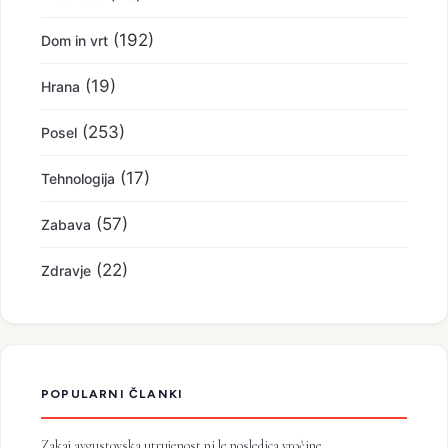
(192)
Dom in vrt
(19)
Hrana
(253)
Posel
(17)
Tehnologija
(57)
Zabava
(22)
Zdravje
POPULARNI ČLANKI
Zakaj avgustovska utrujenost ni le posledica vročine