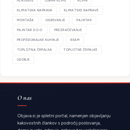
HLAJENJE
IZBIRA KLIME
KLIMA
KLIMATSKA NAPRAVA
KLIMATSKE NAPRAVE
MONTAŽA
OGREVANJE
PAJNTAR
PAJNTAR D.O.O.
PREZRAČEVANJE
PROFESIONALNE KUHINJE
REAM
TOPLOTNA ČRPALKA
TOPLOTNE ČRPALKE
UDOBJE
O nas
Objava.si je spletni portal, namenjen objavljanju
kakovostnih člankov s področij poslovanja,