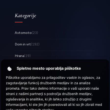
Kategorije
Avtomoto
(23)
Dom in vrt
(192)
Hrana
(19)
Posel
(253)
Spletno mesto uporablja piškotke
Piškotke uporabljamo za prilagoditev vsebin in oglasov, za
Tehnologija
(17)
zagotavljanje funkcij družbenih medijev in za analize
prometa. Prav tako delimo informacije o vaši uporabi naše
Zabava
(57)
strani z našimi partnerji s področja družbenih medijev,
oglaševanja in analitike, ki jih lahko združijo z drugimi
Zdravje
(22)
informacijami, ki ste jim jih posredovali ali ki so jih zbrali med
vašo uporabo njihovih storitev.