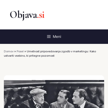
Preskoči
na
vsebino
Meni
Domov
»
Posel
»
Umetnost pripovedovanja zgodb v marketingu: Kako
ustvariti vsebino, ki pritegne pozornost