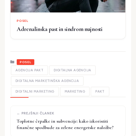
POSEL
Adrenalinska past in sindrom nujnosti
Kategorije
POSEL
AGENCIJA PAKT
DIGITALNA AGENCIJA
DIGITALNA MARKETINŠKA AGENCIJA
DIGITALNI MARKETING
MARKETING
PAKT
Toplotne črpalke in subvencije: kako izkoristiti
finančne spodbude za zelene energetske naložbe?