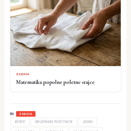
ZABAVA
Matematika popolne poletne srajce
Kategorije
ZABAVA
BOŽIČ
DRUŽINSKE POČITNICE
JESEN