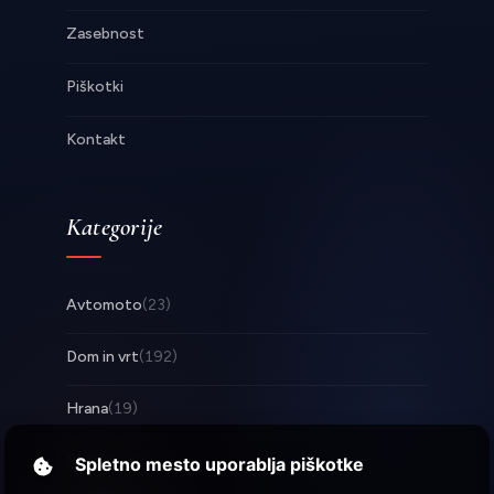
Zasebnost
Piškotki
Kontakt
Kategorije
Avtomoto
(23)
Dom in vrt
(192)
Hrana
(19)
Posel
(253)
Spletno mesto uporablja piškotke