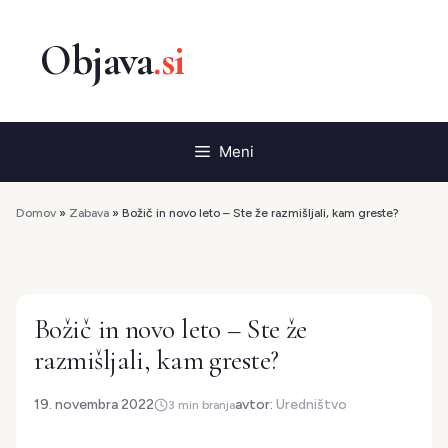
Preskoči
na
vsebino
Meni
Domov
»
Zabava
»
Božič in novo leto – Ste že razmišljali, kam greste?
Božič in novo leto – Ste že
razmišljali, kam greste?
19. novembra 2022
avtor:
Uredništvo
3 min branja